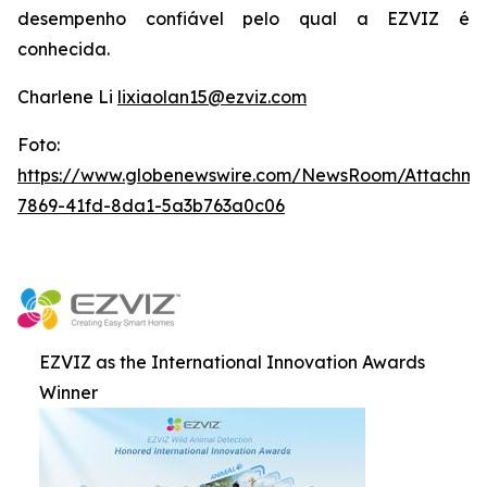
desempenho confiável pelo qual a EZVIZ é
conhecida.
Charlene Li
lixiaolan15@ezviz.com
Foto:
https://www.globenewswire.com/NewsRoom/Attachme
7869-41fd-8da1-5a3b763a0c06
EZVIZ as the International Innovation Awards
Winner